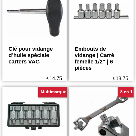
Clé pour vidange
Embouts de
d’huile spéciale
vidange | Carré
carters VAG
femelle 1/2" | 6
pièces
14.75
18.75
€
€
Multimarque
8 en 1