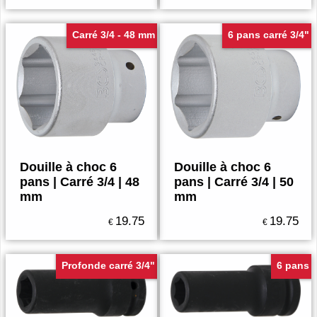
Carré 3/4 - 48 mm
6 pans carré 3/4"
Douille à choc 6
Douille à choc 6
pans | Carré 3/4 | 48
pans | Carré 3/4 | 50
mm
mm
19.75
19.75
€
€
Profonde carré 3/4"
6 pans