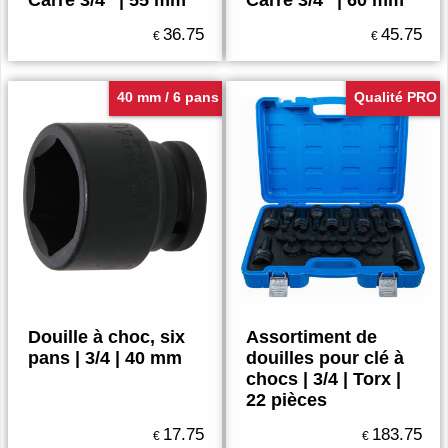
Carré 3/4" | 55 mm
Carré 3/4" | 60 mm
36.75
45.75
€
€
40 mm / 6 pans
Qualité PRO
Douille à choc, six
Assortiment de
pans | 3/4 | 40 mm
douilles pour clé à
chocs | 3/4 | Torx |
22 pièces
17.75
183.75
€
€