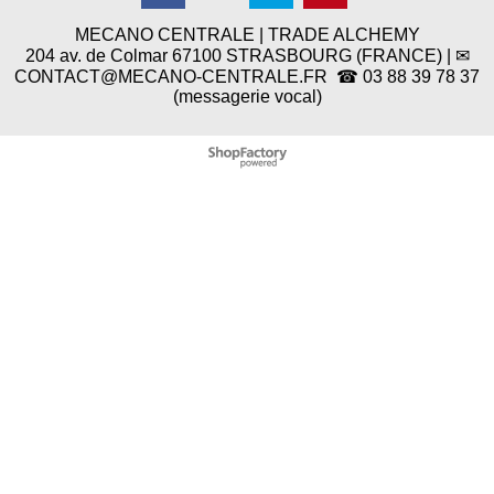
29.75
85.75
€
€
MECANO CENTRALE | TRADE ALCHEMY
204 av. de Colmar 67100 STRASBOURG (FRANCE) | ✉
CONTACT@MECANO-CENTRALE.FR ☎ 03 88 39 78 37
(messagerie vocal)
Boutique en ligne créés
avec le logiciel
eCommerce ShopFactory