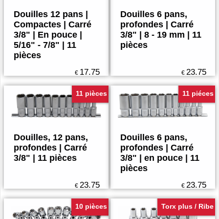
Douilles 12 pans |
Douilles 6 pans,
Compactes | Carré
profondes | Carré
3/8" | En pouce |
3/8" | 8 - 19 mm | 11
5/16" - 7/8" | 11
pièces
pièces
17.75
23.75
€
€
11 pièces
11 piéces
Douilles, 12 pans,
Douilles 6 pans,
profondes | Carré
profondes | Carré
3/8" | 11 pièces
3/8" | en pouce | 11
pièces
23.75
23.75
€
€