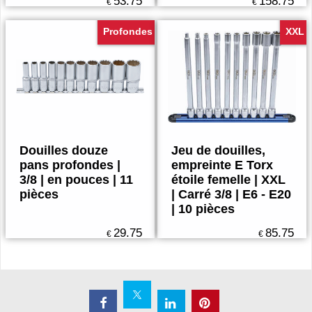
extra profondes |
Empreinte 3/8 | 7 -
carré 3/8 | 8 – 14
22 mm | 12 pièces
mm | 5 pièces
53.75
158.75
€
€
Profondes
XXL
Douilles douze
Jeu de douilles,
pans profondes |
empreinte E Torx
3/8 | en pouces | 11
étoile femelle | XXL
pièces
| Carré 3/8 | E6 - E20
| 10 pièces