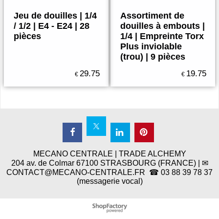
Jeu de douilles | 1/4
Assortiment de
/ 1/2 | E4 - E24 | 28
douilles à embouts |
pièces
1/4 | Empreinte Torx
Plus inviolable
(trou) | 9 pièces
29.75
19.75
€
€
MECANO CENTRALE | TRADE ALCHEMY
204 av. de Colmar 67100 STRASBOURG (FRANCE) | ✉
CONTACT@MECANO-CENTRALE.FR ☎ 03 88 39 78 37
(messagerie vocal)
Boutique en ligne créés
avec le logiciel
eCommerce ShopFactory