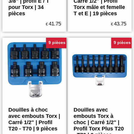
3/8" | profil E / T
Carré 1/2" | Profil
pour Torx | 34
Torx mâle et femelle
pièces
T et E | 19 pièces
41.75
43.75
€
€
9 pièces
9 pièces
Douilles à choc
Douilles avec
avec embouts Torx |
embouts Torx à
Carré 1/2" | Profil
choc | Carré 1/2" |
T20 - T70 | 9 pièces
Profil Torx Plus T20