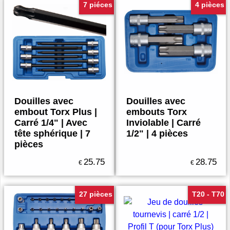
7 piéces
4 pièces
Douilles avec
Douilles avec
embout Torx Plus |
embouts Torx
Carré 1/4" | Avec
Inviolable | Carré
tête sphérique | 7
1/2" | 4 pièces
pièces
25.75
28.75
€
€
27 pièces
T20 - T70