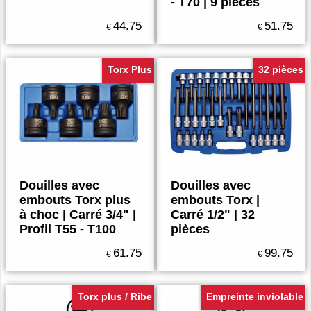
- T70 | 9 pièces
44.75
51.75
€
€
Torx Plus
32 pièces
Douilles avec
Douilles avec
embouts Torx plus
embouts Torx |
à choc | Carré 3/4" |
Carré 1/2" | 32
Profil T55 - T100
pièces
61.75
99.75
€
€
Torx plus / Ribe
Empreinte inviolable