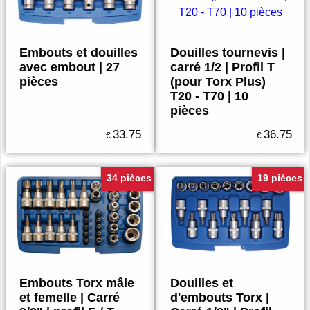
Embouts et douilles
Douilles tournevis |
avec embout | 27
carré 1/2 | Profil T
pièces
(pour Torx Plus)
T20 - T70 | 10
pièces
33.75
36.75
€
€
34 pièces
19 piéces
Embouts Torx mâle
Douilles et
et femelle | Carré
d'embouts Torx |