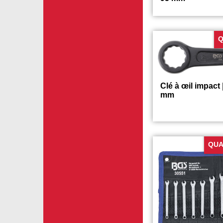
Clé à fourche im
95 mm
Q
Clé à œil impact 
mm
QUA