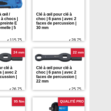
 œil /
Clé à œil pour clé à
 à chocs |
choc | 6 pans | avec 2
preinte E
faces de percussion |
emelle | 5
30 mm
115.75
28.75
€
€
24 mm
22 mm
r clé à
Clé à œil pour clé à
s | avec 2
choc | 6 pans | avec 2
cussion |
faces de percussion |
22 mm