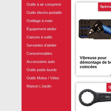
Outils à air comprimé
Spécia
Outils électro-portatifs
Outillage à main
Équipement atelier
Caisses à outils
Servantes d'atelier
Consommables
Accessoires auto
Vibreuse pour
démontage de b
Outils poids-lourds
coincées
Outils Motos / Vélos
Maison | Jardin
Q