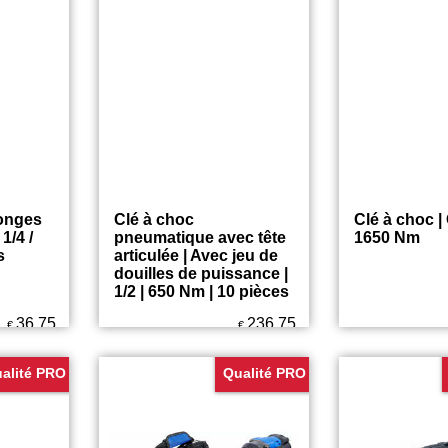
25.75
29.75
€
€
LITÉ PRO
QUALITÉ PRO
longes
Clé à choc
Clé à choc | 
1/4 /
pneumatique avec tête
1650 Nm
s
articulée | Avec jeu de
douilles de puissance |
1/2 | 650 Nm | 10 pièces