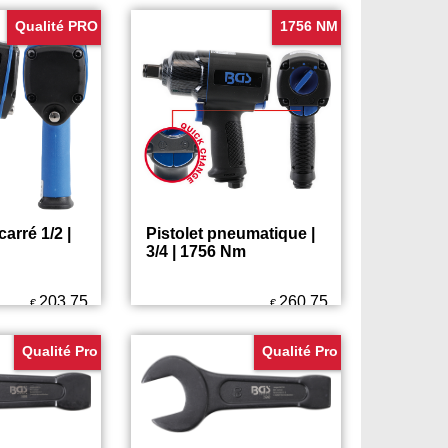
Qualité PRO
1756 NM
carré 1/2 |
Pistolet pneumatique |
3/4 | 1756 Nm
203.75
260.75
€
€
Qualité Pro
Qualité Pro