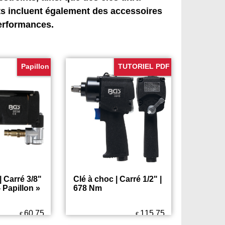
ts incluent également des accessoires
performances.
Papillon
TUTORIEL PDF
| Carré 3/8"
Clé à choc | Carré 1/2" |
- Papillon »
678 Nm
60.75
115.75
€
€