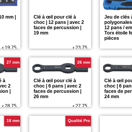
 10 mm |
Clé à œil pour clé à
Jeu de clés à
choc | 12 pans | avec 2
polygonales
faces de percussion |
12 pans / em
19 mm
Torx étoile f
pièces
19.75
23.75
€
€
27 mm
26 mm
é à
Clé à œil pour clé à
Clé à œil pou
vec 2
choc | 6 pans | avec 2
choc | 6 pan
ion |
faces de percussion |
faces de per
26 mm
24 mm