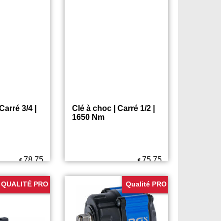
197.75
221.75
€
€
QUALITÉ PRO
QUALITÉ PRO
Carré 3/4 |
Clé à choc | Carré 1/2 |
1650 Nm