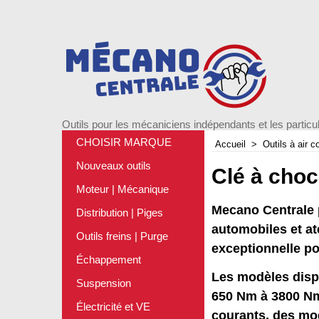
Outils pour les mécaniciens indépendants et les particul
CHOISIR MARQUE
Accueil
>
Outils à air 
Nouveaux outils
Clé à choc
Moteur | Mécanique
Mecano Centrale 
Distribution | Piges
automobiles et at
Outils freins | Purge
exceptionnelle pou
Échappement
Les modèles dispo
Suspension
650 Nm à 3800 Nm.
Électricité et VE
courants, des mod