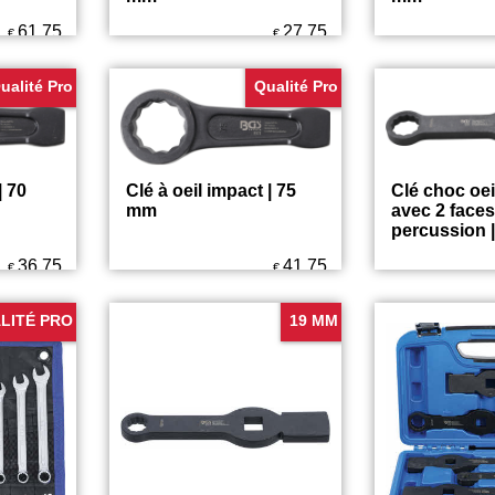
pact |
Clé à oeil impact | 55
Clé à œil imp
mm
mm
61.75
27.75
€
€
ualité Pro
Qualité Pro
| 70
Clé à oeil impact | 75
Clé choc oeil
mm
avec 2 faces
percussion 
36.75
41.75
€
€
LITÉ PRO
19 MM