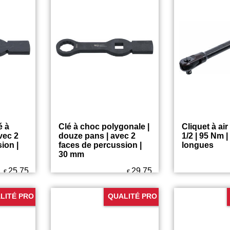
28.75
27.75
€
€
18 mm
Qualité Pro
é à
Clé à choc polygonale |
Cliquet à ai
vec 2
douze pans | avec 2
1/2 | 95 Nm |
ion |
faces de percussion |
longues
30 mm