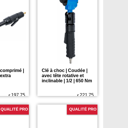
26.75
25.75
€
€
95 Nm
QUALITÉ PRO
r comprimé |
Clé à choc | Coudée |
 extra
avec tête rotative et
inclinable | 1/2 | 650 Nm