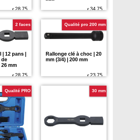
act | 60
Clé à œil impact | 65
mm
28.75
34.75
€
€
2 faces
Qualité pro 200 mm
 | 12 pans |
Rallonge clé à choc | 20
 de
mm (3/4) | 200 mm
| 26 mm
28.75
23.75
€
€
Qualité PRO
30 mm