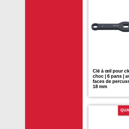
Clé à œil pour cl
choc | 6 pans | a
faces de percuss
18 mm