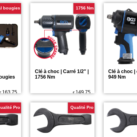
l bougies
1756 Nm
Clé à choc | Carré 1/2" |
Clé à choc | 
ougies
1756 Nm
949 Nm
163.75
149.75
€
€
ualité Pro
Qualité Pro