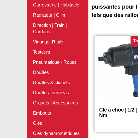
Carrosserie | Habitacle
puissantes pour l
tels que des rall
Radiateur | Clim
Direction | Train |
Cardans
Ta
Vidange d’huile
Testeurs
Pneumatique - Roues
Douilles
Douilles & cliquets
Douilles-tournevis
Cliquets | Accessoires
Clé à choc | 1/2 
Embouts
Nm
Clés
Clés dynamométriques