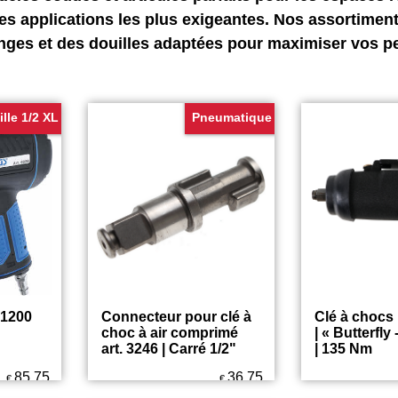
es applications les plus exigeantes. Nos assortimen
onges et des douilles adaptées pour maximiser vos 
ille 1/2 XL
Pneumatique
| 1200
Connecteur pour clé à
Clé à chocs 
choc à air comprimé
| « Butterfly 
art. 3246 | Carré 1/2"
| 135 Nm
85.75
36.75
€
€