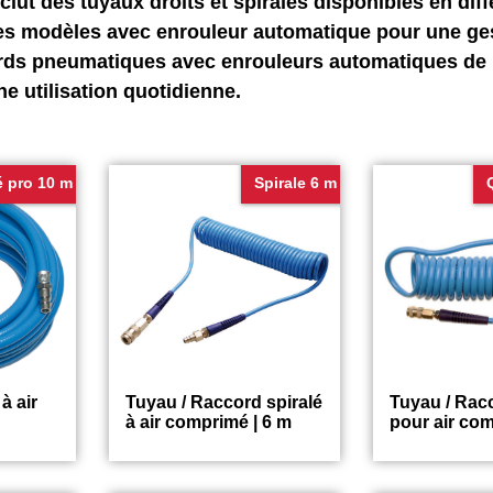
nclut des tuyaux droits et spiralés disponibles en di
des modèles avec enrouleur automatique pour une ge
ords pneumatiques avec enrouleurs automatiques de 1
ne utilisation quotidienne.
é pro 10 m
Spirale 6 m
à air
Tuyau / Raccord spiralé
Tuyau / Racc
à air comprimé | 6 m
pour air com
19.75
23.75
€
€