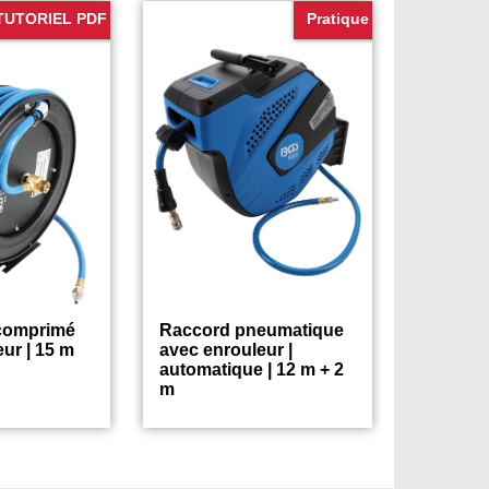
TUTORIEL PDF
Pratique
 comprimé
Raccord pneumatique
ur | 15 m
avec enrouleur |
automatique | 12 m + 2
m
183.75
124.75
€
€