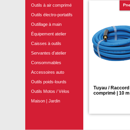
Outils à air comprimé
Pn
Outils électro-portatifs
Outillage à main
Équipement atelier
Caisses à outils
Servantes d'atelier
Consommables
Accessoires auto
Outils poids-lourds
Tuyau / Raccord 
Outils Motos / Vélos
comprimé | 10 m
Maison | Jardin