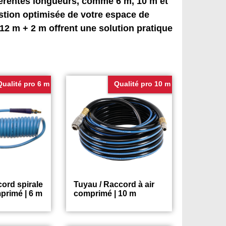
fférentes longueurs, comme 6 m, 10 m et
stion optimisée de votre espace de
2 m + 2 m offrent une solution pratique
Qualité pro 6 m
Qualité pro 10 m
ord spirale
Tuyau / Raccord à air
primé | 6 m
comprimé | 10 m
26.75
25.75
€
€