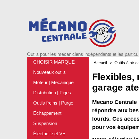
Outils pour les mécaniciens indépendants et les particul
CHOISIR MARQUE
Accueil
>
Outils à air 
Nouveaux outils
Flexibles,
Moteur | Mécanique
garage ate
Distribution | Piges
Mecano Centrale
Outils freins | Purge
répondre aux beso
Échappement
lourds. Ces acces
Suspension
pour vos équipe
Électricité et VE