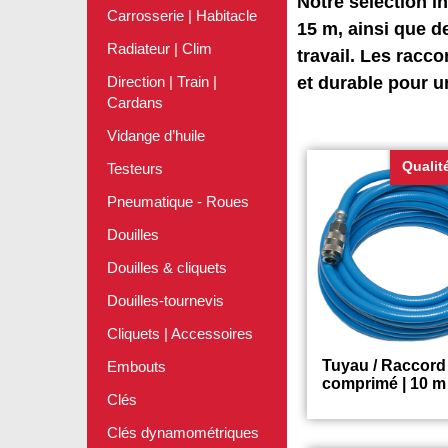
Notre sélection i
Carrosserie | Habitacle
15 m, ainsi que 
Radiateur | Clim
travail. Les racc
Direction | Train |
et durable pour u
Cardans
Vidange d’huile
Qualit
Testeurs
Pneumatique - Roues
Douilles
Douilles & cliquets
Douilles-tournevis
Cliquets | Accessoires
Tuyau / Raccord 
Embouts
comprimé | 10 m
Clés
Clés dynamométriques