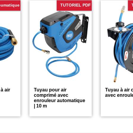
eumatique
TUTORIEL PDF
à air
Tuyau pour air
Tuyau à air
comprimé avec
avec enroule
enrouleur automatique
| 10 m
46.75
62.75
€
€