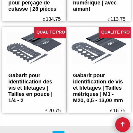
pour perçage de
numérique | avec
culasse | 28 pièces
aimant
134.75
113.75
€
€
QUALITÉ PRO
QUALITÉ PRO
Gabarit pour
Gabarit pour
identification des
identification de vis
vis et filetages |
et filetages | Tailles
Tailles en pouce |
métriques | M3 -
1/4 - 2
M20, 0,5 - 13,00 mm
20.75
16.75
€
€