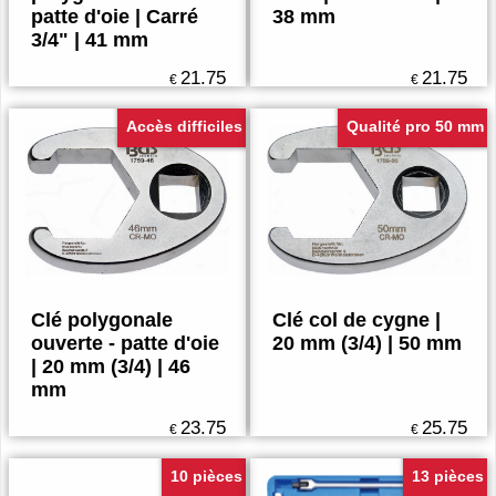
patte d'oie | Carré
38 mm
3/4" | 41 mm
21.75
21.75
€
€
Accès difficiles
Qualité pro 50 mm
Clé polygonale
Clé col de cygne |
ouverte - patte d'oie
20 mm (3/4) | 50 mm
| 20 mm (3/4) | 46
mm
23.75
25.75
€
€
10 pièces
13 pièces