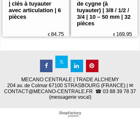
| clés à tuyauter
de cygne (à
avec articulation | 6
tuyauter) | 3/8 / 1/2 /
pièces
3/4 | 10 – 50 mm | 32
pièces
84.75
169.95
€
€
MECANO CENTRALE | TRADE ALCHEMY
204 av. de Colmar 67100 STRASBOURG (FRANCE) | ✉
CONTACT@MECANO-CENTRALE.FR ☎ 03 88 39 78 37
(messagerie vocal)
Boutique en ligne créés
avec le logiciel
eCommerce ShopFactory