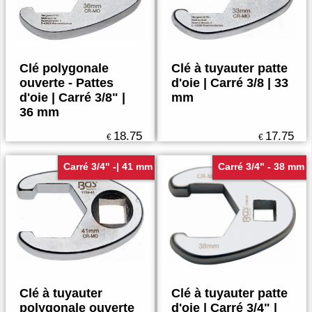
Clé polygonale
Clé à tuyauter patte
ouverte - Pattes
d'oie | Carré 3/8 | 33
d'oie | Carré 3/8" |
mm
36 mm
18.75
17.75
€
€
Carré 3/4" -| 41 mm
Carré 3/4" - 38 mm
Clé à tuyauter
Clé à tuyauter patte
polygonale ouverte
d'oie | Carré 3/4" |