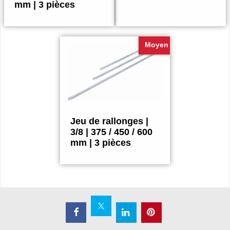
mm | 3 pièces
17.75
18.75
€
€
Moyen
Jeu de rallonges |
3/8 | 375 / 450 / 600
mm | 3 pièces
25.75
€