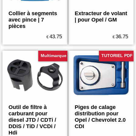
Collier à segments
Extracteur de volant
avec pince | 7
| pour Opel / GM
pièces
43.75
36.75
€
€
Multimarque
TUTORIEL PDF
Outil de filtre à
Piges de calage
carburant pour
distribution pour
diesel JTD / CDTi /
Opel / Chevrolet 2.0
DDiS / TiD / VCDi /
CDI
Hdi