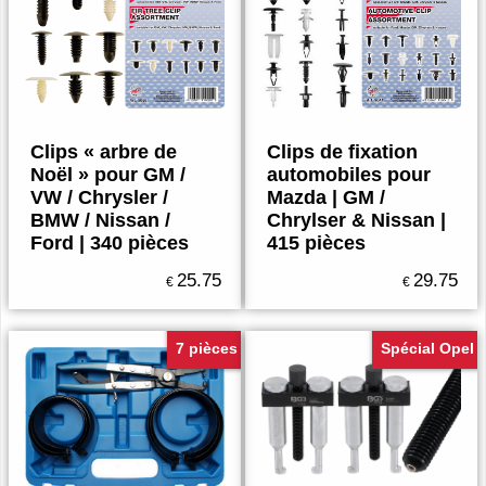
Clips « arbre de
Clips de fixation
Noël » pour GM /
automobiles pour
VW / Chrysler /
Mazda | GM /
BMW / Nissan /
Chrylser & Nissan |
Ford | 340 pièces
415 pièces
25.75
29.75
€
€
7 pièces
Spécial Opel