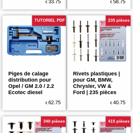
33.75
58.75
€
€
TUTORIEL PDF
235 pièces
Piges de calage
Rivets plastiques |
distribution pour
pour GM, BMW,
Opel / GM 2.0 / 2.2
Chrysler, VW &
Ecotec diesel
Ford | 235 pièces
62.75
40.75
€
€
340 pièces
415 pièces