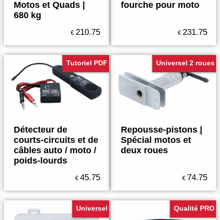
Motos et Quads |
fourche pour moto
680 kg
210.75
231.75
€
€
Tutoriel PDF
Universel 2 roues
Détecteur de
Repousse-pistons |
courts-circuits et de
Spécial motos et
câbles auto / moto /
deux roues
poids-lourds
45.75
74.75
€
€
Universel
Qualité PRO