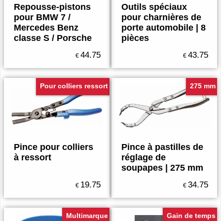
Repousse-pistons
Outils spéciaux
pour BMW 7 /
pour charnières de
Mercedes Benz
porte automobile | 8
classe S / Porsche
pièces
44.75
43.75
€
€
Pour colliers ressort
275 mm
Pince pour colliers
Pince à pastilles de
à ressort
réglage de
soupapes | 275 mm
19.75
34.75
€
€
Multimarque
Gain de temps