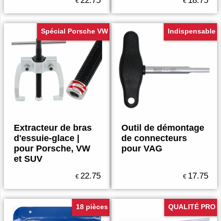
22.75
18.75
€
€
Spécial Porsche VW
Indispensable
Extracteur de bras
Outil de démontage
d'essuie-glace |
de connecteurs
pour Porsche, VW
pour VAG
et SUV
22.75
17.75
€
€
18 pièces
QUALITÉ PRO