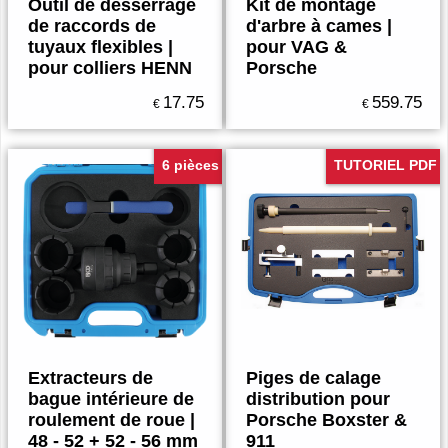
Outil de desserrage
Kit de montage
de raccords de
d'arbre à cames |
tuyaux flexibles |
pour VAG &
pour colliers HENN
Porsche
17.75
559.75
€
€
6 pièces
TUTORIEL PDF
Extracteurs de
Piges de calage
bague intérieure de
distribution pour
roulement de roue |
Porsche Boxster &
48 - 52 + 52 - 56 mm
911