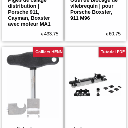
Piges de calage
Outil de blocage de
distribution |
vilebrequin | pour
Porsche 911,
Porsche Boxster,
Cayman, Boxster
911 M96
avec moteur MA1
433.75
60.75
€
€
Colliers HENN
Tutoriel PDF