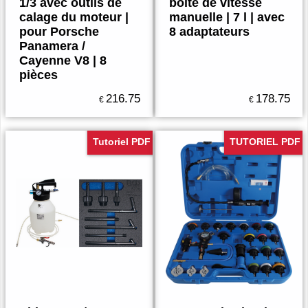
1/3 avec outils de
boite de vitesse
calage du moteur |
manuelle | 7 l | avec
pour Porsche
8 adaptateurs
Panamera /
Cayenne V8 | 8
pièces
216.75
178.75
€
€
Tutoriel PDF
TUTORIEL PDF