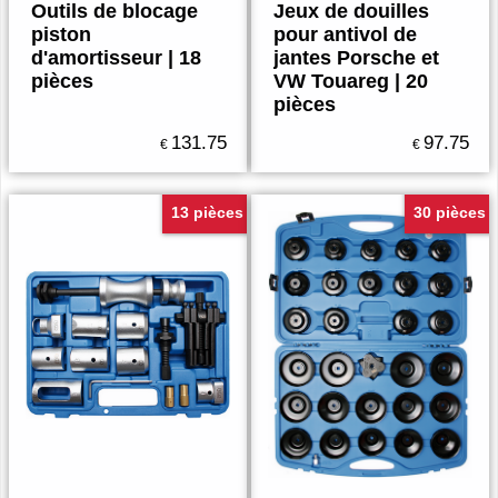
Outils de blocage
Jeux de douilles
piston
pour antivol de
d'amortisseur | 18
jantes Porsche et
pièces
VW Touareg | 20
pièces
131.75
97.75
€
€
13 pièces
30 pièces