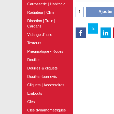
Carrosserie | Habitacle
Ajouter
Radiateur | Clim
Direction | Train |
Cardans
Vidange d’huile
Testeurs
Pneumatique - Roues
Douilles
Douilles & cliquets
Douilles-tournevis
Cliquets | Accessoires
Embouts
Clés
Clés dynamométriques