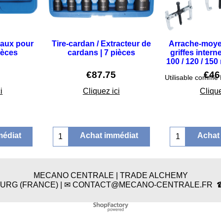
iaux pour
Tire-cardan / Extracteur de
Arrache-moyeu
ièces
cardans | 7 pièces
griffes intern
100 / 120 / 150
€
87.75
€
46
i
Cliquez ici
Clique
médiat
Achat immédiat
Achat
MECANO CENTRALE | TRADE ALCHEMY
BOURG (FRANCE) | ✉ CONTACT@MECANO-CENTRALE.FR ☎ 03 
Boutique en ligne créés
avec le logiciel
eCommerce ShopFactory