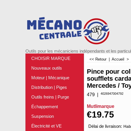
Outils pour les mécaniciens indépendants et les particul
CHOISIR MARQUE
<< Retour
|
Accueil
Nouveaux outils
Pince pour col
soufflets card
Moteur | Mécanique
Mercedes / To
Distribution | Piges
4026947004792
479
Outils freins | Purge
Mutlimarque
Échappement
€
19.75
Suspension
Électricité et VE
Délai de livraison:
Habi