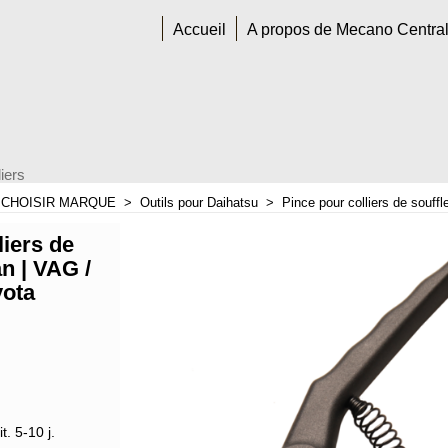
Accueil
A propos de Mecano Centra
iers
>
CHOISIR MARQUE
>
Outils pour Daihatsu
>
Pince pour colliers de souff
liers de
an | VAG /
yota
t. 5-10 j.