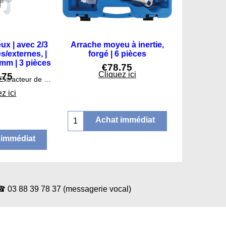
x | avec 2/3
Arrache moyeu à inertie,
es/externes, |
forgé | 6 pièces
 mm | 3 pièces
€
78.75
Cliquez ici
.75
Utilisable comme Extracteur de moyeu avec griffes intérieures et extérieures
z ici
Achat immédiat
 immédiat
88 39 78 37 (messagerie vocal)