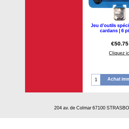
Jeu d'outils spéc
cardans | 6 p
€
50.75
Cliquez ic
Achat im
204 av. de Colmar 67100 STRAS