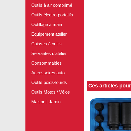
Outils à air comprimé
Outils électro-portatifs
Outillage à main
Équipement atelier
Caisses à outils
Servantes d'atelier
Consommables
Accessoires auto
Outils poids-lourds
Ces articles pou
Outils Motos / Vélos
Maison | Jardin