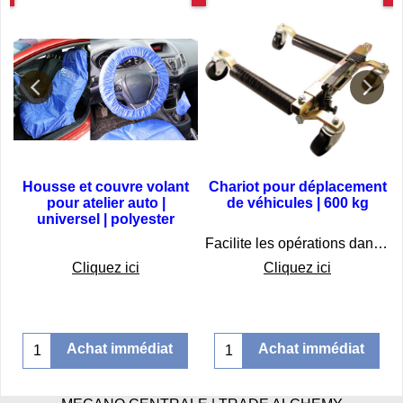
g
Travail propre
600 kg
t
Housse et couvre volant
Chariot pour déplacement
pour atelier auto |
de véhicules | 600 kg
universel | polyester
 endroits exigus
€
18.75
€
216.75
Facilite les opérations dans les endroits exigus
Cliquez ici
Cliquez ici
Achat immédiat
Achat immédiat