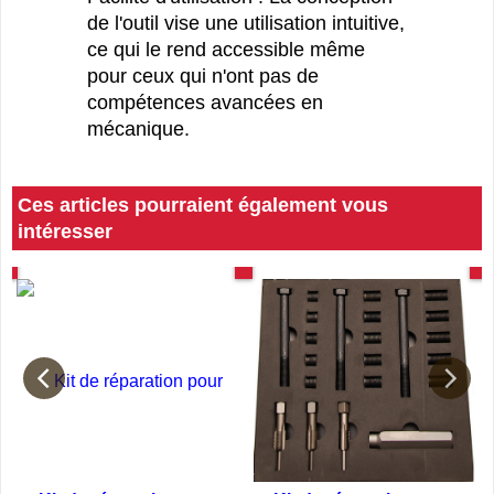
Facilité d'utilisation : La conception
de l'outil vise une utilisation intuitive,
ce qui le rend accessible même
pour ceux qui n'ont pas de
compétences avancées en
mécanique.
Ces articles pourraient également vous
intéresser
DF
TUTORIEL PDF
Tutoriel PDF