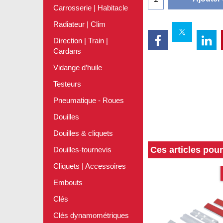
Carrosserie | Habitacle
Radiateur | Clim
Direction | Train |
Cardans
Vidange d’huile
Testeurs
Pneumatique - Roues
Douilles
Douilles & cliquets
Ces articles pou
Douilles-tournevis
Cliquets | Accessoires
Embouts
Clés
Clés dynamométriques