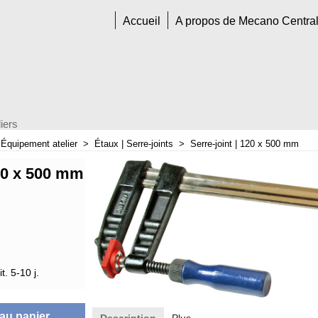
Accueil
A propos de Mecano Centra
iers
>
Équipement atelier
>
Étaux | Serre-joints
>
Serre-joint | 120 x 500 mm
120 x 500 mm
t. 5-10 j.
 au panier