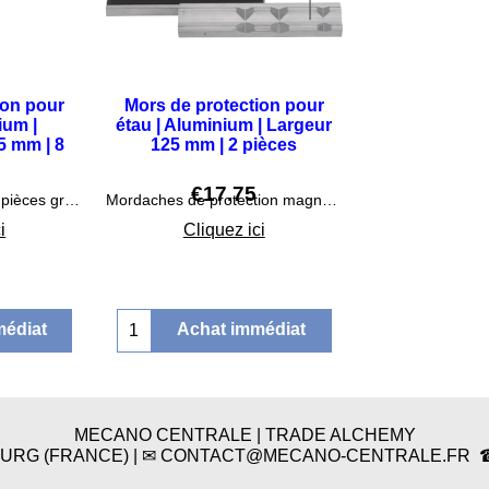
ion pour
Mors de protection pour
ium |
étau | Aluminium | Largeur
5 mm | 8
125 mm | 2 pièces
€
17.75
Maintien sécurisé des pièces grâce aux aimants intégrés
Mordaches de protection magnétiques pour étau | Aluminium | BGS 9284
i
Cliquez ici
médiat
Achat immédiat
MECANO CENTRALE | TRADE ALCHEMY
BOURG (FRANCE) | ✉ CONTACT@MECANO-CENTRALE.FR ☎ 03 