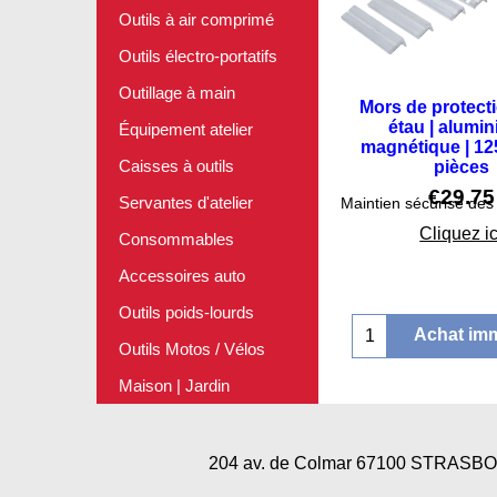
Outils à air comprimé
Outils électro-portatifs
Outillage à main
Mors de protect
étau | alumin
Équipement atelier
magnétique | 12
Caisses à outils
pièces
€
29.75
Servantes d'atelier
Cliquez ic
Consommables
Accessoires auto
Outils poids-lourds
Achat im
Outils Motos / Vélos
Maison | Jardin
204 av. de Colmar 67100 STRAS