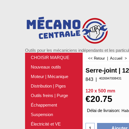
Outils pour les mécaniciens indépendants et les particul
CHOISIR MARQUE
<< Retour
|
Accueil
Nouveaux outils
Serre-joint | 
Moteur | Mécanique
4026947008431
843
Distribution | Piges
120 x 500 mm
Outils freins | Purge
€
20.75
Échappement
Délai de livraison:
Habi
Suspension
Électricité et VE
Ajouter