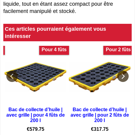
liquide, tout en étant assez compact pour être
facilement manipulé et stocké.
Ces articles pourraient également vous
intéresser
er
Pour 4 fûts
Pour 2 fûts
Bac de collecte d’huile |
Bac de collecte d’huile |
avec grille | pour 4 fûts de
avec grille | pour 2 fûts de
200 l
200 l
€
579.75
€
317.75