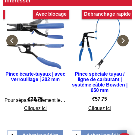
intéresser
n
Avec blocage
Débranchage rapide
Pince écarte-tuyaux | avec
Pince spéciale tuyau /
verrouillage | 202 mm
ligne de carburant |
système câble Bowden |
650 mm
€
32.75
€
57.75
Pour séparer facilement les raccords de tuyaux flexibles, grâce à une prise exacte
Cliquez ici
Cliquez ici