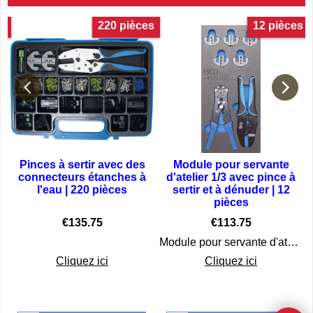
O
220 pièces
12 pièces
Pinces à sertir avec des
Module pour servante
connecteurs étanches à
d'atelier 1/3 avec pince à
l'eau | 220 pièces
sertir et à dénuder | 12
pièces
€
135.75
€
113.75
Module pour servante d'atelier 1/3 avec pince à sertir et à dénuder | BGS 4029
Cliquez ici
Cliquez ici