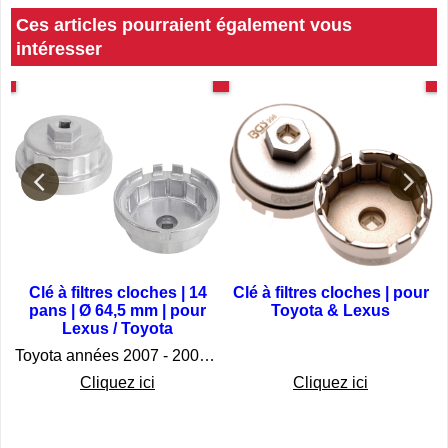
Ces articles pourraient également vous
intéresser
es
Toyota / Lexus
Spécial Toyota
7
Clé à filtres cloches | 14
Clé à filtres cloches | pour
pans | Ø 64,5 mm | pour
Toyota & Lexus
Lexus / Toyota
€
18.75
€
16.75
Toyota années 2007 - 2008 3.5l V6
Cliquez ici
Cliquez ici