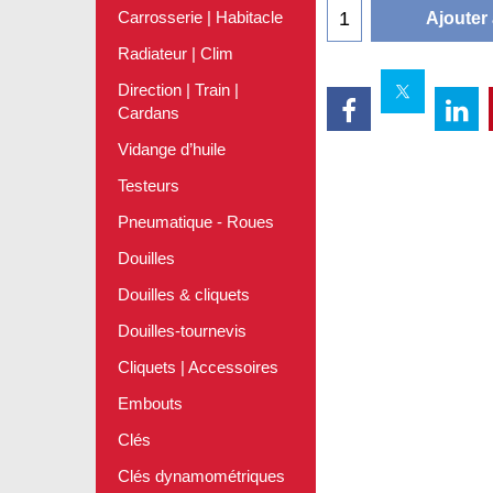
Carrosserie | Habitacle
Ajouter
Radiateur | Clim
Direction | Train |
Cardans
Vidange d’huile
Testeurs
Pneumatique - Roues
Douilles
Douilles & cliquets
Douilles-tournevis
Cliquets | Accessoires
Embouts
Clés
Clés dynamométriques