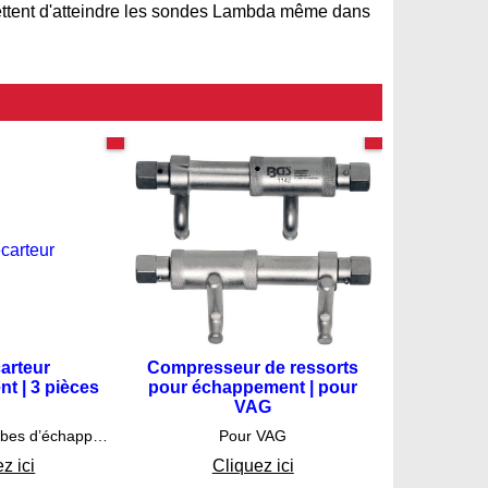
ttent d'atteindre les sondes Lambda même dans
TUTORIEL PDF
Spécial VAG
carteur
Compresseur de ressorts
t | 3 pièces
pour échappement | pour
VAG
.75
€
35.75
Élargisseurs de tubes d’échappement | 3 pièces
Pour VAG
z ici
Cliquez ici