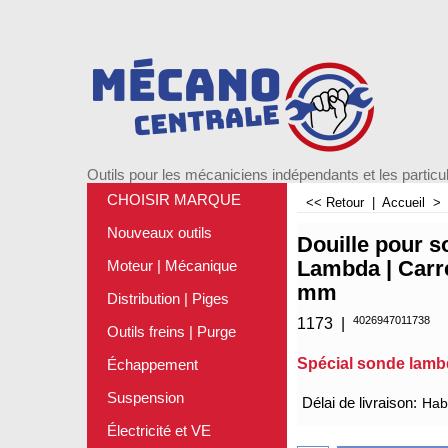
Outils pour les mécaniciens indépendants et les particul
CHOISIR MARQUE
<< Retour
|
Accueil
Nouveaux outils
Douille pour 
Lambda | Carré
Moteur | Mécanique
mm
Distribution | Piges
4026947011738
1173
Outils freins | Purge
Spécial sonde lam
Échappement
€
22.75
Suspension
Électricité et VE
Délai de livraison:
Habi