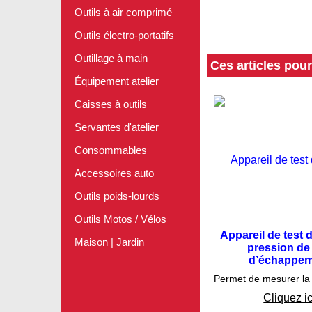
Outils à air comprimé
Outils électro-portatifs
Outillage à main
Ces articles pou
Équipement atelier
Test é
Caisses à outils
Servantes d'atelier
Consommables
Accessoires auto
Outils poids-lourds
Outils Motos / Vélos
Appareil de test 
Maison | Jardin
pression de
d’échappem
€
160.7
Cliquez ic