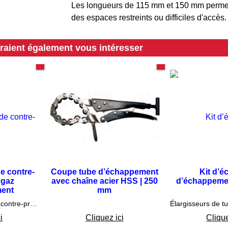
Les longueurs de 115 mm et 150 mm perme
des espaces restreints ou difficiles d'accès.
rraient également vous intéresser
chappement
Spécial échappement
de contre-
Coupe tube d’échappement
Kit d’é
 gaz
avec chaîne acier HSS | 250
d’échappemen
ent
mm
5
€
138.75
€
60
Permet de mesurer la contre-pression des gaz d'échappement
i
Cliquez ici
Clique