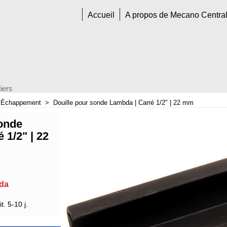
Accueil
A propos de Mecano Centra
iers
>
Échappement
>
Douille pour sonde Lambda | Carré 1/2" | 22 mm
sonde
 1/2" | 22
bda
t. 5-10 j.