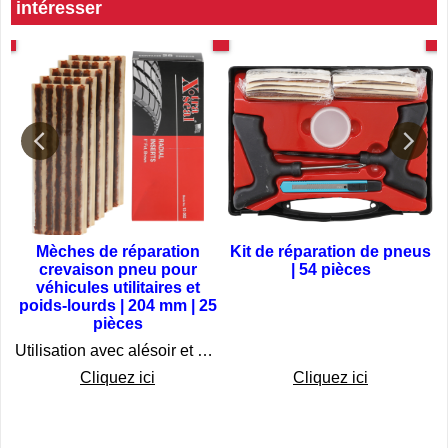
Ces articles pourraient également vous
intéresser
at
25 pièces
50 méches
Mèches de réparation
Kit de réparation de pneus
t
crevaison pneu pour
| 54 pièces
véhicules utilitaires et
poids-lourds | 204 mm | 25
 et plus sécurisé
pièces
€
18.75
€
45.75
Utilisation avec alésoir et pâte de montage l'article BGS référence 8901
Cliquez ici
Cliquez ici