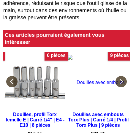
adhérence, réduisant le risque que l'outil glisse de la
main, surtout dans des environnements où l'huile ou
la graisse peuvent être présents.
Ces articles pourraient également vous
intéresser
O
6 pièces
9 pièces
Douilles, profil Torx
Douilles avec embouts
femelle E | Carré 1/4" | E4 -
Torx Plus | Carré 1/4 | Profil
E10 | 6 pièces
Torx Plus | 9 pièces