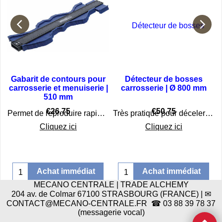
e
Gabarit de contours pour
Détecteur de bosses
carrosserie et menuiserie |
carrosserie | Ø 800 mm
510 mm
€
26.75
€
50.75
ualité
Permet de reproduire rapidement des contours de carrosserie
Très pratique pour déceler des bosses et irrégularités suite à des impacts de grêle, de cailloux ou de légers accrochages de stationnement
Cliquez ici
Cliquez ici
Achat immédiat
Achat immédiat
MECANO CENTRALE | TRADE ALCHEMY
204 av. de Colmar 67100 STRASBOURG (FRANCE) | ✉
CONTACT@MECANO-CENTRALE.FR ☎ 03 88 39 78 37
(messagerie vocal)