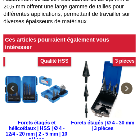
20,5 mm offrent une large gamme de tailles pour
différentes applications, permettant de travailler sur
diverses épaisseurs de matériaux.
Ces articles pourraient également vous
intéresser
es
Qualité HSS
3 pièces
Forets étagés et
Forets étagés | Ø 4 - 30 mm
hélicoïdaux | HSS | Ø 4 -
| 3 pièces
12/4 - 20 mm | 2 - 5 mm | 10