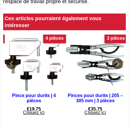
l'espace de travail propre et sécurisé.
Ces articles pourraient également vous
intéresser
es
4 pièces
3 pièces
Pince pour durits | 4
Pinces pour durits | 205 –
pièces
305 mm | 3 pièces
€
19.75
€
35.75
Cliquez ici
Cliquez ici
yaux flexibles