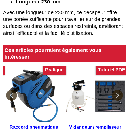
Longueur 230 mm
Avec une longueur de 230 mm, ce décapeur offre
une portée suffisante pour travailler sur de grandes
surfaces ou dans des espaces restreints, améliorant
ainsi l'efficacité et la facilité d'utilisation.
Ces articles pourraient également vous
intéresser
e
Pratique
Tutoriel PDF
Raccord pneumatique
Vidangeur / remplisseur