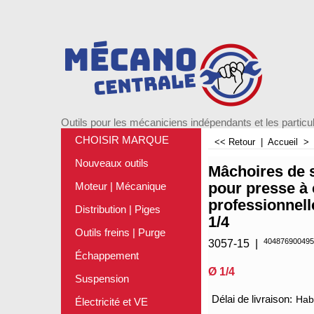
Outils pour les mécaniciens indépendants et les particul
CHOISIR MARQUE
<< Retour
|
Accueil
Nouveaux outils
Mâchoires de 
pour presse à 
Moteur | Mécanique
professionnell
Distribution | Piges
1/4
Outils freins | Purge
404876900495
3057-15
Échappement
Ø 1/4
Suspension
€
21.75
Électricité et VE