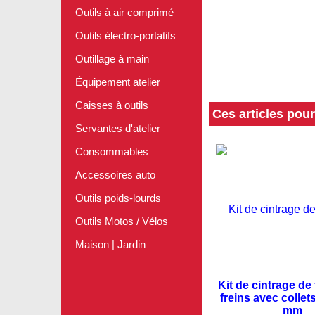
Outils à air comprimé
Outils électro-portatifs
Outillage à main
Équipement atelier
Caisses à outils
Ces articles pou
Servantes d'atelier
Spécial li
Consommables
Accessoires auto
Outils poids-lourds
Outils Motos / Vélos
Maison | Jardin
Kit de cintrage de
freins avec collets
mm