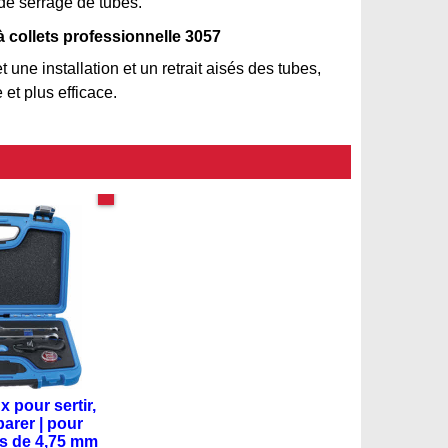
x de serrage de tubes.
 collets professionnelle 3057
t une installation et un retrait aisés des tubes,
et plus efficace.
tauration freins
x pour sertir,
parer | pour
ns de 4,75 mm