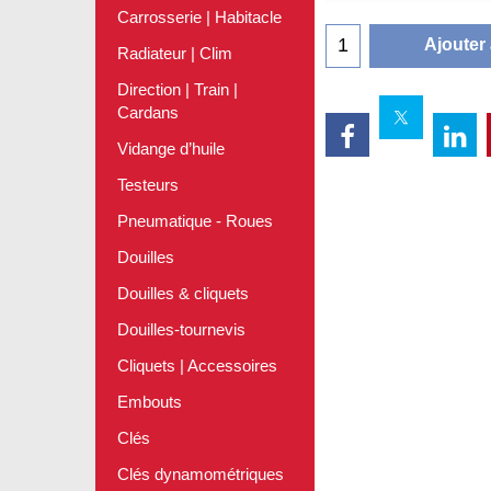
Délai de livraison:
Habi
Carrosserie | Habitacle
Radiateur | Clim
Ajouter
Direction | Train |
Cardans
Vidange d’huile
Testeurs
Pneumatique - Roues
Douilles
Douilles & cliquets
Douilles-tournevis
Cliquets | Accessoires
Embouts
Clés
Clés dynamométriques