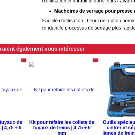
d'utilisation et durabilité dans leurs travau
Mâchoires de serrage pour presse à
Facilité d'utilisation : Leur conception perme
rendant le processus de serrage plus rapide 
rraient également vous intéresser
gne de frein
Acier + cuivre
Res
 tuyaux de
Kit pour refaire les collets de
Outils spéciau
 | 4,75 + 6
tuyaux de freins | 4,75 + 6
cintrer et sé
mm
lignes de frei