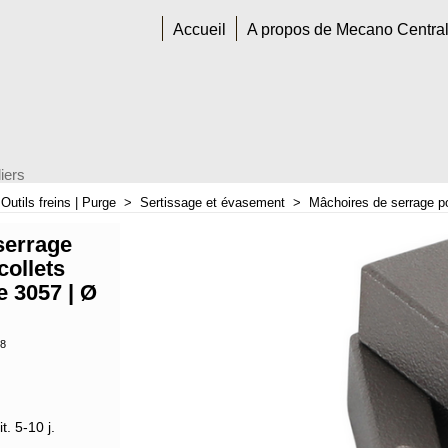
Accueil
A propos de Mecano Centra
iers
>
Outils freins | Purge
>
Sertissage et évasement
>
Mâchoires de serrage po
serrage
collets
e 3057 | Ø
8