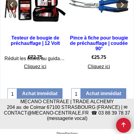
e
Testeur de bougie de
Pince à fiche pour bougie
|
préchauffage | 12 Volt
de préchauffage | coudée
90°
€
72.75
€
25.75
Réduit les efforts au guidage des bougies de préchauffage, sans démontage les bougies
Cliquez ici
Cliquez ici
Achat immédiat
Achat immédiat
MECANO CENTRALE | TRADE ALCHEMY
204 av. de Colmar 67100 STRASBOURG (FRANCE) | ✉
CONTACT@MECANO-CENTRALE.FR ☎ 03 88 39 78 37
(messagerie vocal)
Boutique en ligne créés