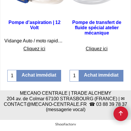
Pompe d'aspiration | 12
Pompe de transfert de
Volt
fluide spécial atelier
mécanique
€
37.75
€
20.75
Vidange Auto / moto rapide et propre
Cliquez ici
Cliquez ici
Achat immédiat
Achat immédiat
MECANO CENTRALE | TRADE ALCHEMY
204 av. de Colmar 67100 STRASBOURG (FRANCE) | ✉
CONTACT@MECANO-CENTRALE.FR ☎ 03 88 39 78 37
(messagerie vocal)
Boutique en ligne créés
avec le logiciel
eCommerce ShopFactory