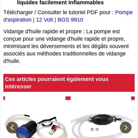
Ne convient pas pour l'essence et d'autres
liquides facilement inflammables
Télécharger / Consulter le tutoriel PDF pour :
Pompe
d'aspiration | 12 Volt | BGS 9910
Vidange d'huile rapide et propre : La pompe est
conçue pour une vidange d'huile rapide et propre,
minimisant les déversements et les dégâts souvent
associés aux méthodes traditionnelles de vidange
d'huile.
Ces articles pourraient également vous
intéresser
ml
Tutoriel PDF
TUTORIEL PDF