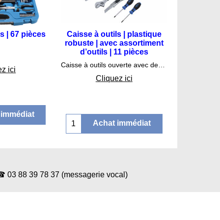
ls | 67 pièces
Caisse à outils | plastique
robuste | avec assortiment
d’outils | 11 pièces
.75
€
43.75
Caisse à outils ouverte avec deux grands compartiments individuels pour le transport d’outils et de petites pièces
z ici
Cliquez ici
 immédiat
Achat immédiat
88 39 78 37 (messagerie vocal)