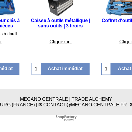
our clés à
Caisse à outils métallique |
Coffret d'outi
 pièces
sans outils | 3 tiroirs
5
€
120.75
€
79
Coffre à outils pour clés à douilles | BGS 9029
i
Cliquez ici
Clique
médiat
Achat immédiat
Achat
MECANO CENTRALE | TRADE ALCHEMY
BOURG (FRANCE) | ✉ CONTACT@MECANO-CENTRALE.FR ☎ 03 
Boutique en ligne créés
avec le logiciel
eCommerce ShopFactory