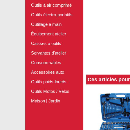
Outils à air comprimé
Outils électro-portatifs
Outillage à main
Équipement atelier
Caisses à outils
Servantes d'atelier
Consommables
Accessoires auto
Ces articles pou
Outils poids-lourds
Outils Motos / Vélos
Maison | Jardin