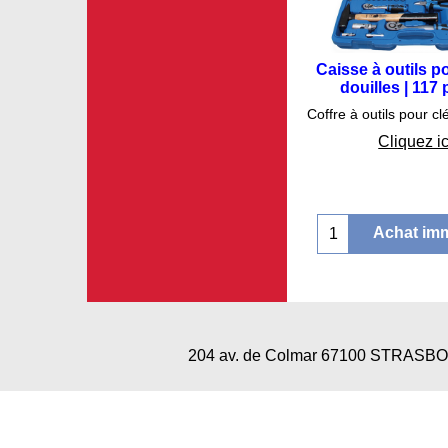
Caisse à outils p
douilles | 117
€
147.7
Cliquez ic
Achat im
204 av. de Colmar 67100 STRAS