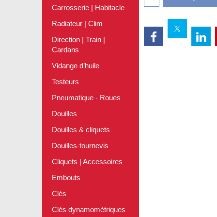
Carrosserie | Habitacle
Ajouter
Radiateur | Clim
Direction | Train |
Cardans
Vidange d’huile
Testeurs
Pneumatique - Roues
Douilles
Douilles & cliquets
Douilles-tournevis
Cliquets | Accessoires
Embouts
Clés
Clés dynamométriques