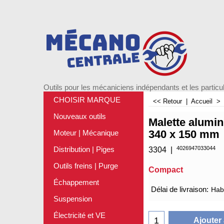
Outils pour les mécaniciens indépendants et les particul
CHOISIR MARQUE
<< Retour
|
Accueil
Nouveaux outils
Malette alumin
340 x 150 mm
Moteur | Mécanique
4026947033044
Distribution | Piges
3304
Outils freins | Purge
Compact
€
52.75
Échappement
Suspension
Délai de livraison:
Habi
Électricité et VE