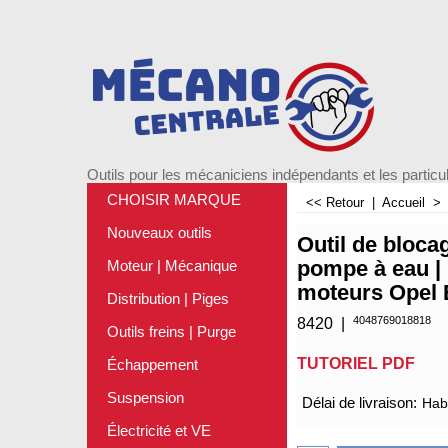
Outils pour les mécaniciens indépendants et les particul
CHOISIR MARQUE
<< Retour
|
Accueil
Nouveaux outils
Outil de bloca
pompe à eau |
Moteur | Mécanique
moteurs Opel 
Distribution | Piges
4048769018818
8420
Outils freins | Purge
TUTORIEL PDF
Échappement
€
29.75
Suspension
Électricité et VE
Délai de livraison:
Habi