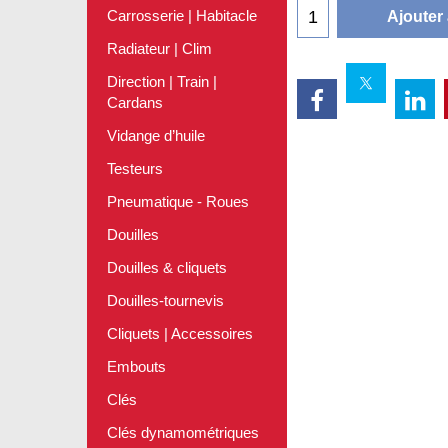
Carrosserie | Habitacle
Ajouter
Radiateur | Clim
Direction | Train |
Cardans
Vidange d’huile
Testeurs
Pneumatique - Roues
Douilles
Douilles & cliquets
Douilles-tournevis
Cliquets | Accessoires
Embouts
Clés
Clés dynamométriques