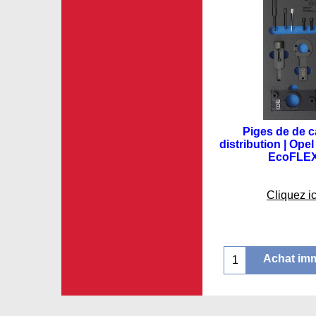
Piges de de c
distribution | Opel
EcoFLE
€
164.7
Cliquez ic
Achat im