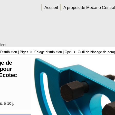
Accueil
A propos de Mecano Centra
iers
>
Distribution | Piges
>
Calage distribution | Opel
>
Outil de blocage de pom
ge de
 pour
Ecotec
t. 5-10 j.