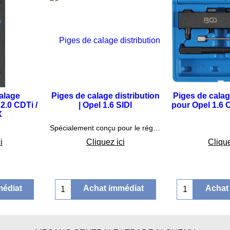
alage
Piges de calage distribution
Piges de calag
 2.0 CDTi /
| Opel 1.6 SIDI
pour Opel 1.6
X
5
€
178.75
€
84
Spécialement conçu pour le réglage et le contrôle de la distribution du moteur lors du remplacement de la chaîne de distribution
i
Cliquez ici
Clique
médiat
Achat immédiat
Achat