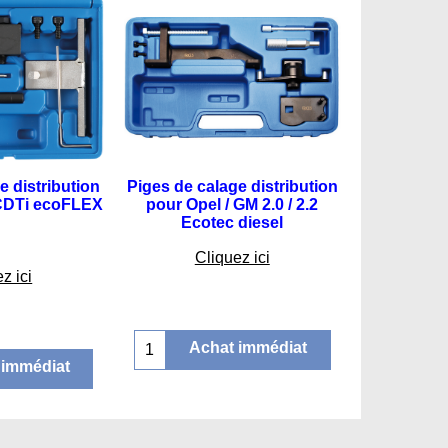
e distribution
Piges de calage distribution
 CDTi ecoFLEX
pour Opel / GM 2.0 / 2.2
Ecotec diesel
.75
€
62.75
Cliquez ici
z ici
Achat immédiat
 immédiat