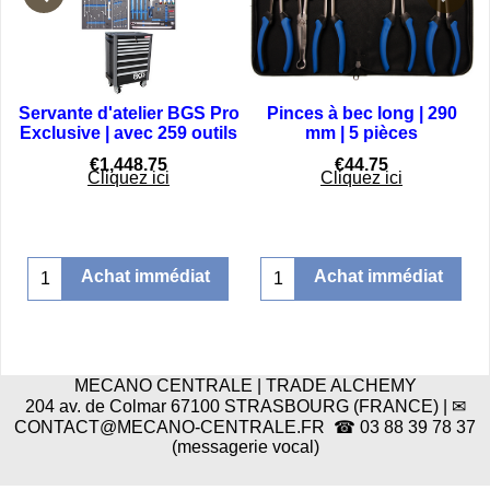
Servante d'atelier BGS Pro
Pinces à bec long | 290
Exclusive | avec 259 outils
mm | 5 pièces
€
1,448.75
€
44.75
Cliquez ici
Cliquez ici
Achat immédiat
Achat immédiat
MECANO CENTRALE | TRADE ALCHEMY
204 av. de Colmar 67100 STRASBOURG (FRANCE) | ✉
CONTACT@MECANO-CENTRALE.FR ☎ 03 88 39 78 37
(messagerie vocal)