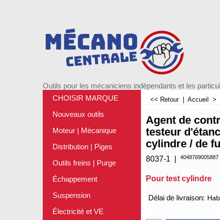
Outils pour les mécaniciens indépendants et les particul
CHOISIR MARQUE
<< Retour
|
Accueil
Nouveaux outils
Agent de contr
testeur d'étan
Moteur | Mécanique
cylindre / de f
Distribution | Piges
4048769005887
8037-1
Outils freins | Purge
Pour test cylindre
Échappement
€
36.75
Suspension
Électricité et VE
Délai de livraison:
Habi