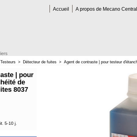
Accueil
A propos de Mecano Centra
iers
>
Testeurs
>
Détecteur de fuites
>
Agent de contraste | pour testeur d'étanch
aste | pour
chéité de
uites 8037
t. 5-10 j.