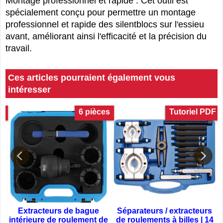
Montage professionnel et rapide : Cet outil est
spécialement conçu pour permettre un montage
professionnel et rapide des silentblocs sur l'essieu
avant, améliorant ainsi l'efficacité et la précision du
travail.
Ces articles pourraient également vous
intéresser
DF
6 pièces
Tutoriel PDF
Extracteurs de bague
Séparateurs / extracteurs
intérieure de roulement de
de roulements à billes | 14