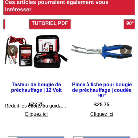
Ces articles pourraient également vous
intéresser
es
TUTORIEL PDF
90°
e
Testeur de bougie de
Pince à fiche pour bougie
|
préchauffage | 12 Volt
de préchauffage | coudée
90°
€
72.75
€
25.75
Réduit les efforts au guidage des bougies de préchauffage, sans démontage les bougies
Cliquez ici
Cliquez ici