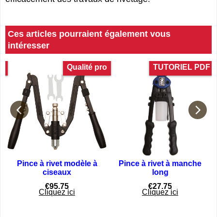
Ces articles pourraient également vous
intéresser
F
Qualité pro
TUTORIEL PDF
Pince à rivet modèle à
Pince à rivet à manche
ciseaux
long
r
€
95.75
€
27.75
Cliquez ici
Cliquez ici
360°