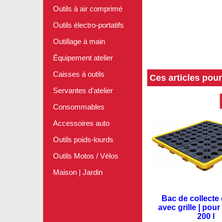
Outils à air comprimé
Outils électro-portatifs
Outillage à main
Équipement atelier
Caisses à outils
Ces articles pou
Servantes d'atelier
Consommables
Accessoires auto
Outils poids-lourds
Outils Motos / Vélos
Maison | Jardin
Bac de collecte d
avec grille | pour
200 l