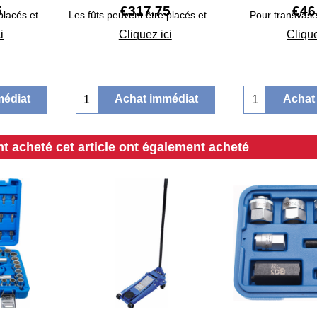
5
€
317.75
€
46
Les fûts peuvent être placés et stockés directement sur la grille du bac
Les fûts peuvent être placés et stockés directement sur la grille du bac
Pour transvase
i
Cliquez ici
Clique
médiat
Achat immédiat
Achat
nt acheté cet article ont également acheté