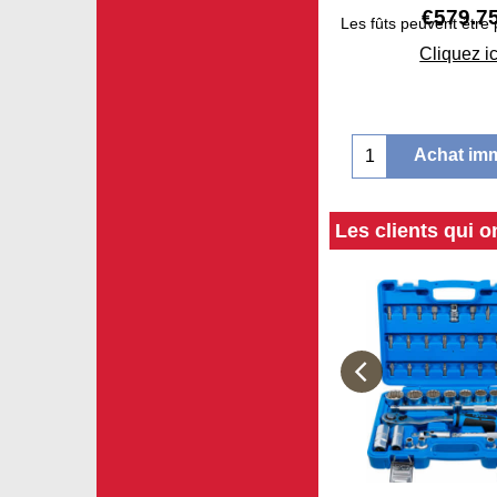
€
579.7
Cliquez ic
Achat im
Les clients qui o