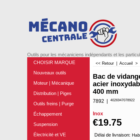
Outils pour les mécaniciens indépendants et les particul
CHOISIR MARQUE
<< Retour
|
Accueil
Nouveaux outils
Bac de vidange
acier inoxydabl
Moteur | Mécanique
400 mm
Distribution | Piges
4026947078922
7892
Outils freins | Purge
Inox
Échappement
€
19.75
Suspension
Électricité et VE
Délai de livraison:
Habi