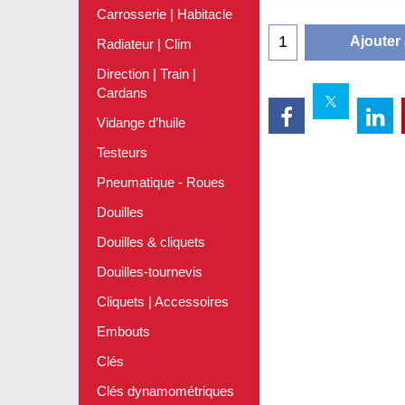
Carrosserie | Habitacle
Ajouter
Radiateur | Clim
Direction | Train |
Cardans
Vidange d’huile
Testeurs
Pneumatique - Roues
Douilles
Douilles & cliquets
Douilles-tournevis
Cliquets | Accessoires
Embouts
Clés
Clés dynamométriques