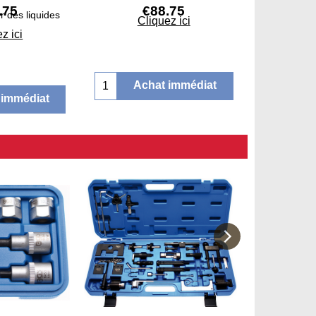
.75
€
88.75
r des liquides
Cliquez ici
z ici
Achat immédiat
 immédiat