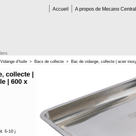
Accueil
A propos de Mecano Centra
iers
>
Vidange d’huile
>
Bacs de collecte
>
Bac de vidange, collecte | acier ino
, collecte |
e | 600 x
t. 5-10 j.