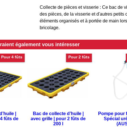
Collecte de pièces et visserie : Ce bac de vi
des pièces, de la visserie et d'autres petits 
éléments organisés et à portée de main lor
bricolage.
rraient également vous intéresser
Pour 4 fûts
Pour 2 fûts
’huile |
Bac de collecte d’huile |
Pompe pour fû
 4 fûts de
avec grille | pour 2 fûts de
Spécial ur
200 l
(AUS