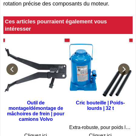
moteur ou d'autres opérations nécessitant une
rotation précise des composants du moteur.
Ces articles pourraient également vous
intéresser
F
Spécial Volvo
Spécial poids-lourds
a
Outil de
Cric bouteille | Poids-
montage/démontage de
lourds | 32 t
mâchoires de frein | pour
camions Volvo
sur les véhicules utilitaires et poids-lourds