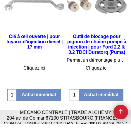
Clé à œil ouverte | pour
Outil de blocage pour
tuyaux d’injection diesel |
pignon de chaîne pompe à
17 mm
injection | pour Ford 2.2 &
3.2 TDCi Duratorq (Puma)
€
22.75
€
32.75
Permet un démontage plus rapide la pompe à injection diesel, sans modifier le calage de distribution du moteur
Cliquez ici
Cliquez ici
Achat immédiat
Achat immédiat
MECANO CENTRALE | TRADE ALCHEMY
204 av. de Colmar 67100 STRASBOURG (FRANCE) | ✉
CONTACT@MECANO-CENTRALE.FR ☎ 03 88 39 78 37
(messagerie vocal)