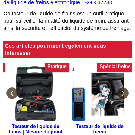
de liquide de freins électronique | BGS 67240
Ce testeur de liquide de freins est un outil pratique
pour surveiller la qualité du liquide de frein, assurant
ainsi la sécurité et l'efficacité du système de freinage.
Ces articles pourraient également vous
intéresser
DF
Pratique
Spécial freins
Testeur de liquide de
Testeur de liquide de
freins | Mesure du point
freins